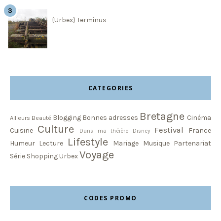
{Urbex} Terminus
CATEGORIES
Bretagne
Blogging
Bonnes adresses
Cinéma
Ailleurs
Beauté
Culture
Festival
Cuisine
France
Dans ma théière
Disney
Lifestyle
Humeur
Lecture
Mariage
Musique
Partenariat
Voyage
Série
Shopping
Urbex
CODES PROMO