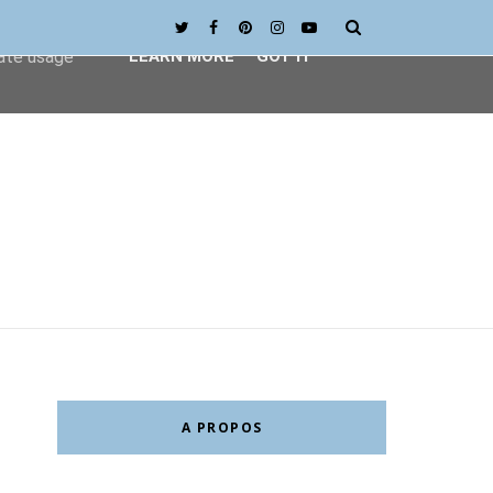
ser-agent
rate usage
LEARN MORE
GOT IT
A PROPOS