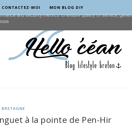
CONTACTEZ-MOI
MON BLOG DIY
liver its services and to analyze traffic. Your IP address and u
rmance and security metrics to ensure quality of service, gene
buse.
BRETAGNE
nguet à la pointe de Pen-Hir