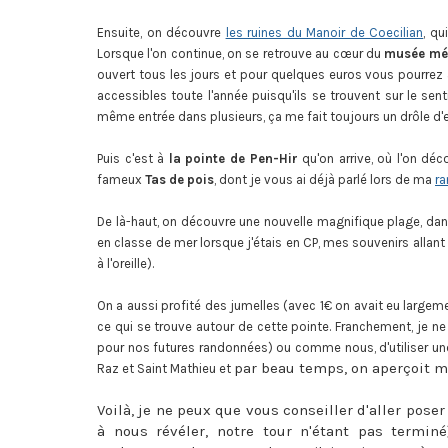
Ensuite, on découvre
les ruines du Manoir de Coecilian
, qu
Lorsque l'on continue, on se retrouve au cœur du
musée mémo
ouvert tous les jours et pour quelques euros vous pourrez av
accessibles toute l'année puisqu'ils se trouvent sur le sent
même entrée dans plusieurs, ça me fait toujours un drôle d'ef
Puis c'est à
la pointe de Pen-Hir
qu'on arrive, où l'on dé
fameux
Tas de pois
, dont je vous ai déjà parlé lors de ma
ra
De là-haut, on découvre une nouvelle magnifique plage, dans l'
en classe de mer lorsque j'étais en CP, mes souvenirs allan
à l'oreille).
On a aussi profité des jumelles (avec 1€ on avait eu largeme
ce qui se trouve autour de cette pointe. Franchement, je ne
pour nos futures randonnées) ou comme nous, d'utiliser une 
par beau temps, on aperçoit m
Raz et Saint Mathieu et
Voilà, je ne peux que vous conseiller d'aller pose
à nous révéler, notre tour n'étant pas terminé