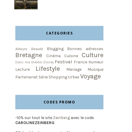
CATEGORIES
Blogging
Bonnes adresses
Ailleurs
Beauté
Bretagne
Culture
Cinéma
Cuisine
Festival
France
Humeur
Dans ma théière
Disney
Lifestyle
Lecture
Mariage
Musique
Voyage
Partenariat
Série
Shopping
Urbex
CODES PROMO
-10% sur tout le site
Zeinberg
avec le code
CAROLINEZEINBERG