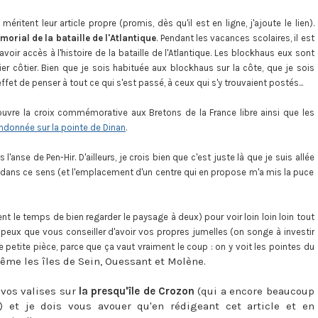
i méritent leur article propre (promis, dès qu'il est en ligne, j'ajoute le lien).
rial de la bataille de l'Atlantique
. Pendant les vacances scolaires, il est
oir accès à l'histoire de la bataille de l'Atlantique. Les blockhaus eux sont
ier côtier. Bien que je sois habituée aux blockhaus sur la côte, que je sois
fet de penser à tout ce qui s'est passé, à ceux qui s'y trouvaient postés...
couvre la croix commémorative aux Bretons de la France libre ainsi que les
ndonnée sur la pointe de Dinan
.
anse de Pen-Hir. D'ailleurs, je crois bien que c'est juste là que je suis allée
t dans ce sens (et l'emplacement d'un centre qui en propose m'a mis la puce
nt le temps de bien regarder le paysage à deux) pour voir loin loin loin tout
 peux que vous conseiller d'avoir vos propres jumelles (on songe à investir
petite pièce, parce que ça vaut vraiment le coup : on y voit les pointes du
ême les îles de Sein, Ouessant et Molène.
r vos valises sur
la presqu'île de Crozon
(qui a encore beaucoup
) et je dois vous avouer qu'en rédigeant cet article et en