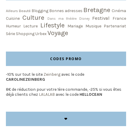
Bretagne
Blogging
Bonnes adresses
Cinéma
Ailleurs
Beauté
Culture
Festival
Cuisine
France
Dans ma théière
Disney
Lifestyle
Humeur
Lecture
Mariage
Musique
Partenariat
Voyage
Série
Shopping
Urbex
CODES PROMO
-10% sur tout le site
Zeinberg
avec le code
CAROLINEZEINBERG
8€ de réduction pour votre 1ère commande, -25% si vous êtes
déjà clients chez
LALALAB
avec le code
HELLOCEAN
❤